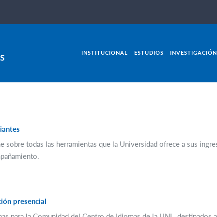
INSTITUCIONAL
ESTUDIOS
INVESTIGACIÓN
iantes
me sobre todas las herramientas que la Universidad ofrece a sus ingre
ompañamiento.
ión presencial
omas para la Comunidad del Centro de Idiomas de la UNL, destinados al