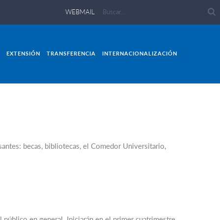
WEBMAIL
EXTENSIÓN
TRANSFERENCIA
INTERNACIONALIZACIÓN
santes: becas, bibliotecas, el Comedor Universitario,
 público en general. Iniciarán en el primer cuatrimestre