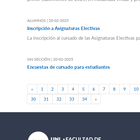
ALUMNOS |
20-02-2025
Inscripción a Asignaturas Electivas
La inscripción al cursado de las Asignaturas Electivas p
SIN SECCIÓN |
20-02-2025
Encuestas de cursado para estudiantes
Previous
«
1
2
3
4
5
6
7
8
9
10
Next
30
31
32
33
34
»