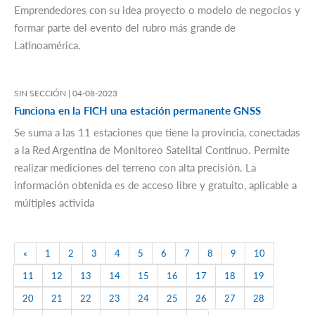
Emprendedores con su idea proyecto o modelo de negocios y
formar parte del evento del rubro más grande de
Latinoamérica.
SIN SECCIÓN |
04-08-2023
Funciona en la FICH una estación permanente GNSS
Se suma a las 11 estaciones que tiene la provincia, conectadas
a la Red Argentina de Monitoreo Satelital Continuo. Permite
realizar mediciones del terreno con alta precisión. La
información obtenida es de acceso libre y gratuito, aplicable a
múltiples activida
Previous
«
1
2
3
4
5
6
7
8
9
10
11
12
13
14
15
16
17
18
19
20
21
22
23
24
25
26
27
28