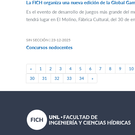
La FICH organiza una nueva edición de la Global Ga
Es el evento de desarrollo de juegos más grande del mu
tendrá lugar en El Molino, Fábrica Cultural, del 30 de e
SIN SECCIÓN |
23-12-2025
Concursos nodocentes
Previous
«
1
2
3
4
5
6
7
8
9
10
Next
30
31
32
33
34
»