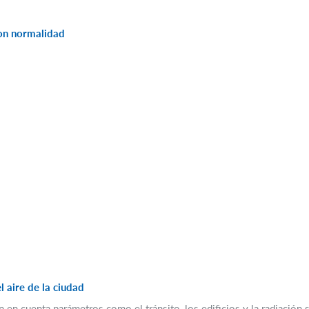
on normalidad
 aire de la ciudad
 en cuenta parámetros como el tránsito, los edificios y la radiación