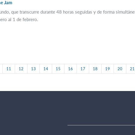
me Jam
ndo, que transcurre durante 48 horas seguidas y de forma simultánea
nero al 1 de febrero.
11
12
13
14
15
16
17
18
19
20
21