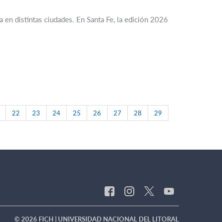
 en distintas ciudades. En Santa Fe, la edición 2026
22
23
24
25
26
27
28
29
© 2026 FICH | UNIVERSIDAD NACIONAL DEL LITORAL