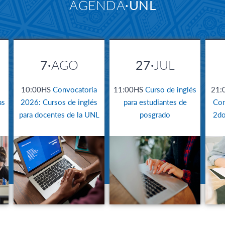
AGENDA
UNL
7·
AGO
27·
JUL
10:00HS
Convocatoria
11:00HS
Curso de inglés
21:
as
2026: Cursos de inglés
para estudiantes de
Com
para docentes de la UNL
posgrado
2do