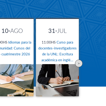
10·
AGO
31·
JUL
00HS
Idiomas para la
11:00HS
​Curso para
unidad: Cursos del
docentes-investigadores
 cuatrimestre 2026
de la UNL: Escritura
académica en inglé...
>