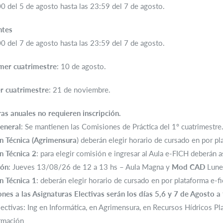
0 del 5 de agosto hasta las 23:59 del 7 de agosto.
ntes
0 del 7 de agosto hasta las 23:59 del 7 de agosto.
imer cuatrimestre
: 10 de agosto.
er cuatrimestre
: 21 de noviembre.
as anuales no requieren inscripción.
eneral
: Se mantienen las Comisiones de Práctica del 1º cuatrimestre
 Técnica (Agrimensura
) deberán elegir horario de cursado en por pl
 Técnica 2
: para elegir comisión e ingresar al Aula e-FICH deberán a
ión
: Jueves 13/08/26 de 12 a 13 hs – Aula Magna y
Mod CAD
Lune
 Técnica 1
: deberán elegir horario de cursado en por plataforma e-f
ones a las Asignaturas Electivas
serán los días 5,6 y 7 de Agosto a 
lectivas: Ing en Informática, en Agrimensura, en Recursos Hídricos 
rmación