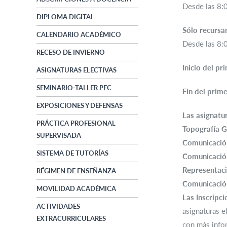
Desde las 8:0
DIPLOMA DIGITAL
Sólo recursa
CALENDARIO ACADÉMICO
Desde las 8:0
RECESO DE INVIERNO
Inicio del pr
ASIGNATURAS ELECTIVAS
SEMINARIO-TALLER PFC
Fin del prim
EXPOSICIONES Y DEFENSAS
Las asignatur
PRÁCTICA PROFESIONAL
Topografía G
SUPERVISADA
Comunicación
SISTEMA DE TUTORÍAS
Comunicación
Representac
RÉGIMEN DE ENSEÑANZA
Comunicación
MOVILIDAD ACADÉMICA
Las Inscripci
ACTIVIDADES
asignaturas e
EXTRACURRICULARES
con más info